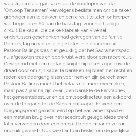
wedstrijden te organiseren op de voorloper van de
"Omloop Terlaemen", Vervolgens besliste men om de zaken
grondiger aan te pakken en een circuit te laten ontwerpen,
wat begin jaren 60 aan de basis lag voor het huidige
circuit. De kapel, die de kerkfabriek van Viversel
ondertussen geschonken had gekregen van de familie
Palmers, lag nu volledig ingesloten in het racecircuit.
Pastoor Ballings was niet gelukkig dat het Sacramentspad
nu afgesloten was en doorkruist werd door een racecircuit.
Gewapend met een nijptang knipte hij telkens opnieuw de
draad door om zijn kapel te bereiken. Hij bleef met recht en
reden een doorgang eisen voor hem en zijn parochianen.
Pastoor Ballings mocht het helaas niet meer meemaken,
maar pas 2 jaar na zijn overlijden bereikte de kerkfabriek,
het gemeentebestuur en de omloopdirecteur een akkoord
over de toegang tot de Sacramentskapel. Er werd een
toegangspoort geïnstalleerd op het Sacramentspad en
een metalen brug over het racecircuit gelegd (deze werd
later vervangen door een brug uit beton, maar deze is in
onbruik geraakt). Ook werd er toen beslist om de jaarlijkse