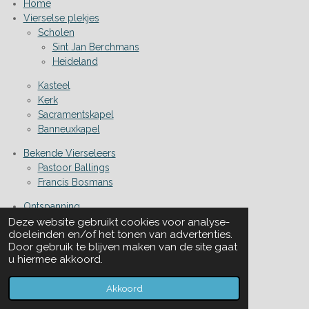
Home
Vierselse plekjes
Scholen
Sint Jan Berchmans
Heideland
Kasteel
Kerk
Sacramentskapel
Banneuxkapel
Bekende Vierseleers
Pastoor Ballings
Francis Bosmans
Ontspanning
De Val
Deze website gebruikt cookies voor analyse-
doeleinden en/of het tonen van advertenties.
De Vierseleer
Door gebruik te blijven maken van de site gaat
u hiermee akkoord.
Verenigingen
Dorpsraad
Akkoord
Sport en spel