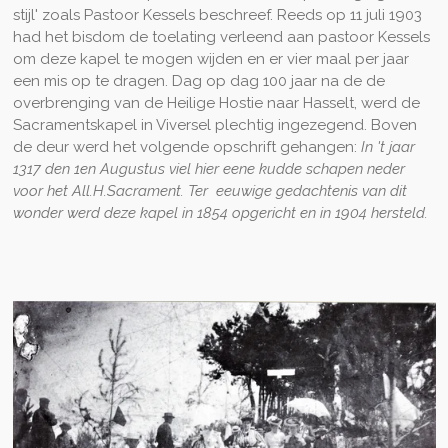
stijl' zoals Pastoor Kessels beschreef. Reeds op 11 juli 1903
had het bisdom de toelating verleend aan pastoor Kessels
om deze kapel te mogen wijden en er vier maal per jaar
een mis op te dragen. Dag op dag 100 jaar na de de
overbrenging van de Heilige Hostie naar Hasselt, werd de
Sacramentskapel in Viversel plechtig ingezegend. Boven
de deur werd het volgende opschrift gehangen:
In 't jaar
1317 den 1en Augustus viel hier eene kudde schapen neder
voor het All.H.Sacrament. Ter eeuwige gedachtenis van dit
wonder werd deze kapel in 1854 opgericht en in 1904 hersteld.