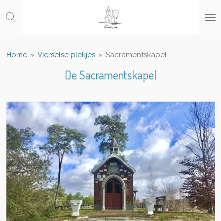
Ga
direct
naar
de
hoofdinhoud
Home
»
Vierselse plekjes
»
Sacramentskapel
De Sacramentskapel