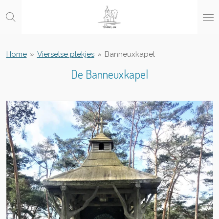
Ga
direct
naar
de
hoofdinhoud
Home
»
Vierselse plekjes
»
Banneuxkapel
De Banneuxkapel