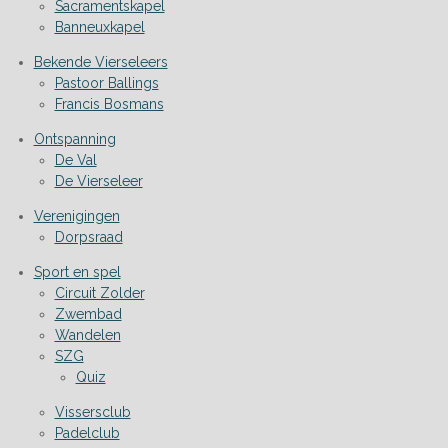
Sacramentskapel
Banneuxkapel
Bekende Vierseleers
Pastoor Ballings
Francis Bosmans
Ontspanning
De Val
De Vierseleer
Verenigingen
Dorpsraad
Sport en spel
Circuit Zolder
Zwembad
Wandelen
SZG
Quiz
Vissersclub
Padelclub