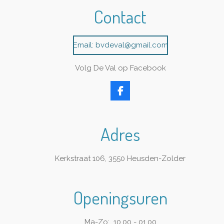
Contact
Email: bvdeval@gmail.com
Volg De Val op Facebook
F
a
c
e
Adres
b
o
o
k
Kerkstraat 106, 3550 Heusden-Zolder
Openingsuren
Ma-Zo: 10.00 - 01.00