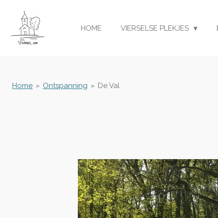
Ga
direct
HOME
VIERSELSE PLEKJES
naar
de
hoofdinhoud
Home
»
Ontspanning
»
De Val