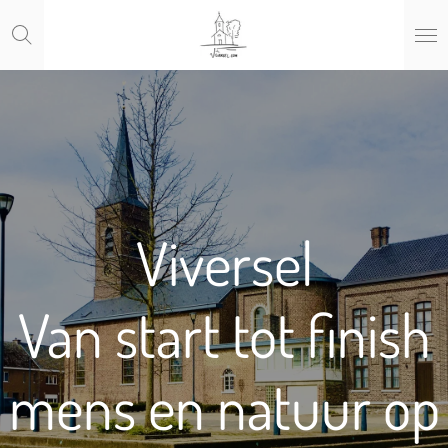
Ga
direct
naar
de
hoofdinhoud
Viversel
Van start tot finish
mens en natuur op