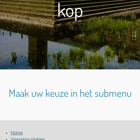
kop
Maak uw keuze in het submenu
Home
Vierselse plekjes