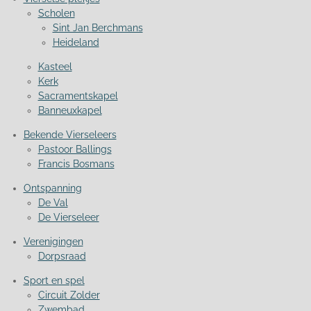
Scholen
Sint Jan Berchmans
Heideland
Kasteel
Kerk
Sacramentskapel
Banneuxkapel
Bekende Vierseleers
Pastoor Ballings
Francis Bosmans
Ontspanning
De Val
De Vierseleer
Verenigingen
Dorpsraad
Sport en spel
Circuit Zolder
Zwembad