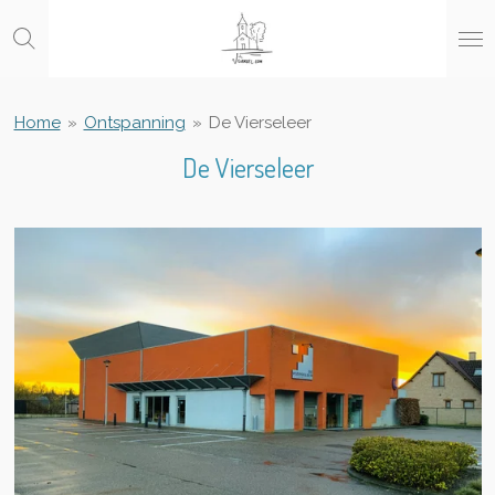
Ga
direct
naar
de
hoofdinhoud
Home
»
Ontspanning
»
De Vierseleer
De Vierseleer