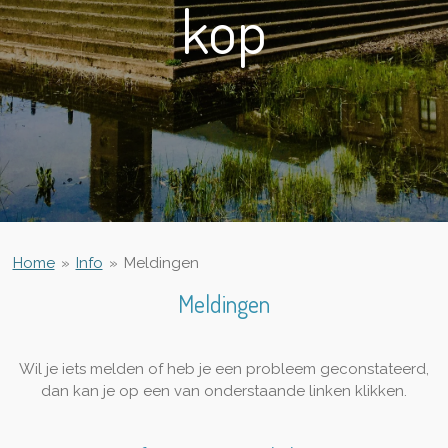
kop
Home
»
Info
»
Meldingen
Meldingen
Wil je iets melden of heb je een probleem geconstateerd,
dan kan je op een van onderstaande linken klikken.