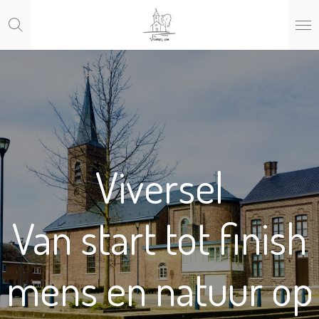
Ga
direct
naar
de
hoofdinhoud
Viversel
Van start tot finish
mens en natuur op