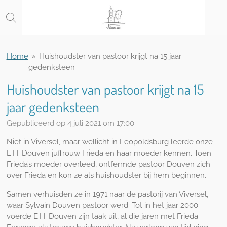
Ga
direct
naar
de
hoofdinhoud
Home
»
Huishoudster van pastoor krijgt na 15 jaar
gedenksteen
Huishoudster van pastoor krijgt na 15
jaar gedenksteen
Gepubliceerd op 4 juli 2021 om 17:00
Niet in Viversel, maar wellicht in Leopoldsburg leerde onze
E.H. Douven juffrouw Frieda en haar moeder kennen. Toen
Frieda’s moeder overleed, ontfermde pastoor Douven zich
over Frieda en kon ze als huishoudster bij hem beginnen.
Samen verhuisden ze in 1971 naar de pastorij van Viversel,
waar Sylvain Douven pastoor werd. Tot in het jaar 2000
voerde E.H. Douven zijn taak uit, al die jaren met Frieda