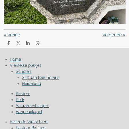
«
Vorige
Volgende
»
D
D
S
D
e
e
h
e
l
e
a
l
e
l
r
e
Home
n
e
n
Vierselse plekjes
Scholen
Sint Jan Berchmans
Heideland
Kasteel
Kerk
Sacramentskapel
Banneuxkapel
Bekende Vierseleers
Pastoor Ballings