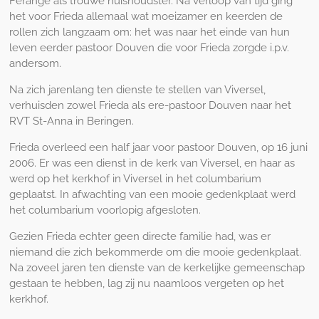
Ferange als trouwe huishoudster. Na verloop van tijd ging
het voor Frieda allemaal wat moeizamer en keerden de
rollen zich langzaam om: het was naar het einde van hun
leven eerder pastoor Douven die voor Frieda zorgde i.p.v.
andersom.
Na zich jarenlang ten dienste te stellen van Viversel,
verhuisden zowel Frieda als ere-pastoor Douven naar het
RVT St-Anna in Beringen.
Frieda overleed een half jaar voor pastoor Douven, op 16 juni
2006. Er was een dienst in de kerk van Viversel, en haar as
werd op het kerkhof in Viversel in het columbarium
geplaatst. In afwachting van een mooie gedenkplaat werd
het columbarium voorlopig afgesloten.
Gezien Frieda echter geen directe familie had, was er
niemand die zich bekommerde om die mooie gedenkplaat.
Na zoveel jaren ten dienste van de kerkelijke gemeenschap
gestaan te hebben, lag zij nu naamloos vergeten op het
kerkhof.